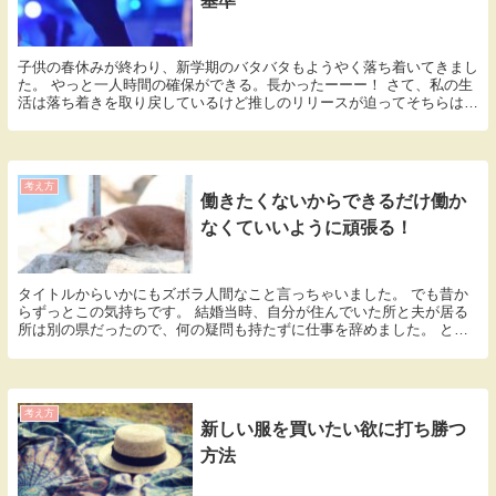
基準
子供の春休みが終わり、新学期のバタバタもようやく落ち着いてきまし
た。 やっと一人時間の確保ができる。長かったーーー！ さて、私の生
活は落ち着きを取り戻しているけど推しのリリースが迫ってそちらは忙
しくなってきました。 ファンの何が忙しいんやと...
考え方
働きたくないからできるだけ働か
なくていいように頑張る！
タイトルからいかにもズボラ人間なこと言っちゃいました。 でも昔か
らずっとこの気持ちです。 結婚当時、自分が住んでいた所と夫が居る
所は別の県だったので、何の疑問も持たずに仕事を辞めました。 と言
ってもある仕事に就きたいと考えていたので新卒で入...
考え方
新しい服を買いたい欲に打ち勝つ
方法