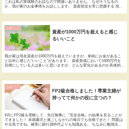
これは私の実体験のお話なので間違いありません。 なぜそうなるの
か、我が家のお金事情をお話しします。 資産状況を常に把握する 現在
の我が家の総資産は約1400万円です。 負債はゼ...
お金のこと
資産が1000万円を超えると感じ
るいいこと
我が家は現在資産が1000万円を超えていますが、単純にお金があるこ
と以外に感じた”いいこと”があります。 資産形成において1000万円を
目標にしている人は多いと思いますが、どんな変化があるのか具体的に
想像できるとよりやる気も出ると思います。...
お金のこと
FP2級合格しました！専業主婦が
持ってて何かの役に立つの？
9月にFP2級を受験して、先日無事に『完全合格』の結果を見ることが
できました！ 未就園児と過ごしながらの毎日でも合格できた！ 問題は
やる気ですね。確実に銀行員時代よりも知識ある。 ちなみに勉強法は
こちらです↓ しかし、私も頑張って勉強しまし...