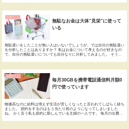
お金のこと
無駄なお金は大体”見栄”に使って
いる
無駄遣いをしたことが無い人はいないでしょうが、では自分の無駄遣い
を分析したことはありますか？ 私はお金について考えるのが好きなの
で、自分の無駄遣いについても自分なりに分析してみました。 そうす
ると大きく３つのパターンがありました。 きっと多...
お金のこと
毎月30GBを携帯電話通信料月額0
円で使っています
物価高なのに給料は増えず生活が苦しくなったと言われてしばらく経ち
ました。 節約をするのはもう当たり前のようになってしまいました
ね。 かく言う私も節約に勤しんでいる主婦の一人です。 毎月の出費の
中でも結構な金額を占めるのは携帯電話の通信料では...