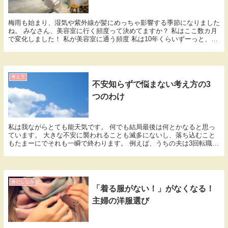
梅雨も始まり、湿気や紫外線が髪にめっちゃ影響する季節になりました
ね。 みなさん、美容室に行く頻度って決めてますか？ 私はここ数カ月
で変化しました！ 私が美容室に通う頻度 私は10年くらいずーっと、ア
ゴ下から肩くらいまでの間を行ったり来たりす...
考え方
不安知らずで悩まない考え方の3
つのわけ
私は我ながらとても能天気です。 何でも結局最後は何とかなると思っ
ています。 大きな不安に襲われることも滅多にないし、落ち込むこと
もたまーにでそれも一瞬で終わります。 例えば、うちの夫は3回転職し
ていますが(うち結婚してからは2回)仕事を辞め...
身だしなみ
「着る服がない！」がなくなる！
主婦の洋服選び