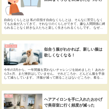
自由なくらしとは 私の目指す自由なくらしとは、そんなに苦労しなく
てもお金が入ってきて、それなりのくらしができて、嫌な人間関係に縛
られることなく好きな人たちと楽しく生きられるくらしです。 なぜそ
んなことを思ったのか 別に離婚したいとか、その準...
身だしなみ
似合う服がわかれば、新しい服は
欲しくなくなる！
今年の3月から、一年間服を買わないチャレンジを始めました！ あれか
ら3ヵ月、まだ挫折はしていません。 それどころか、どんどん服を手放
して減らしています。 洋服が減って困ることはないどころか、着る服
に悩むこともほとんど無くなり気持ちもスッキリ...
買い物
ヘアアイロンを手に入れたおかげ
で美容室に行く頻度が減った