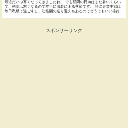
最近だいぶ寒くなってきましたね。 でも昼間の日向はまだ暑いくらい
で、朝晩は寒くなるので本当に服装に困る季節です。 特に専業主婦は
毎日私服で過ごすし、幼稚園の送り迎えもあるのでどうでもいい格好ば
かりはできません。 こういう季節の変わり目の時期...
スポンサーリンク