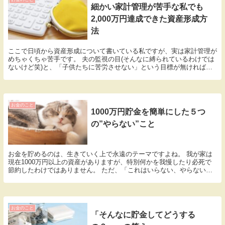
細かい家計管理が苦手な私でも
2,000万円達成できた資産形成方
法
ここで日頃から資産形成について書いている私ですが、実は家計管理が
めちゃくちゃ苦手です。 夫の監視の目(そんなに縛られているわけでは
ないけど笑)と、「子供たちに苦労させない」という目標が無ければ多
分貯金できてません。 独身だったら、好き放題生...
お金のこと
1000万円貯金を簡単にした５つ
の”やらない”こと
お金を貯めるのは、生きていく上で永遠のテーマですよね。 我が家は
現在1000万円以上の資産がありますが、特別何かを我慢したり必死で
節約したわけではありません。 ただ、「これはいらない、やらない」
と判断したことをやらなかっただけで、自然と貯金...
お金のこと
「そんなに貯金してどうする