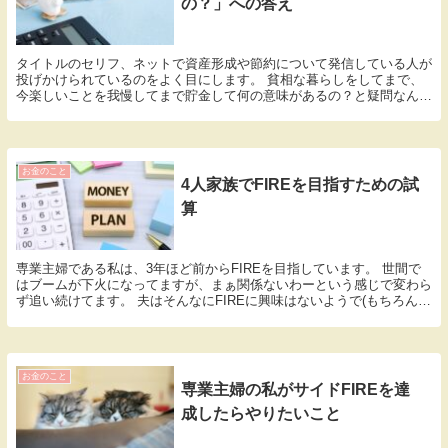
の？」への答え
タイトルのセリフ、ネットで資産形成や節約について発信している人が
投げかけられているのをよく目にします。 貧相な暮らしをしてまで、
今楽しいことを我慢してまで貯金して何の意味があるの？と疑問なんで
しょうね。 私はリアルの知り合いに資産額を話した...
お金のこと
4人家族でFIREを目指すための試
算
専業主婦である私は、3年ほど前からFIREを目指しています。 世間で
はブームが下火になってますが、まぁ関係ないわーという感じで変わら
ず追い続けてます。 夫はそんなにFIREに興味はないようで(もちろんで
きるもんならしたいらしいけど)私が一人...
お金のこと
専業主婦の私がサイドFIREを達
成したらやりたいこと