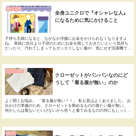
身だしなみ
全身ユニクロで『オシャレな人』
になるために気にかけること
子持ち主婦になると、なかなか洋服にお金をかけられなくなりますよ
ね。 単純に自分より子供のためにお金を残しておきたいという気持ち
だったり、汚れてしまってもガッカリしない服や、気にせず洗濯機で回
せちゃう服を選ぶようになります。 すると、自然に安...
ミニマリズム
クローゼットがパンパンなのにど
うして「着る服が無い」のか
よく聞くお悩み。 「着る服が無い！！」 私も昔はよくありました。 お
出かけの準備のため、クローゼットを眺めるものの着たい服が無い。
何かしらは着ないといけないから色々と着てみるものの何にもしっくり
来ない。 そうこうしてる間に出発時間が迫って...
考え方