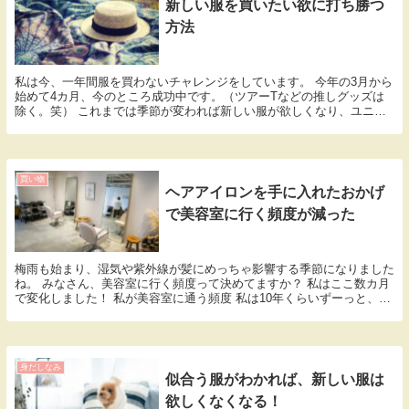
新しい服を買いたい欲に打ち勝つ
方法
私は今、一年間服を買わないチャレンジをしています。 今年の3月から
始めて4カ月、今のところ成功中です。（ツアーTなどの推しグッズは
除く。笑） これまでは季節が変われば新しい服が欲しくなり、ユニク
ロなどの安い物ではあるものの何かしら買っていま...
買い物
ヘアアイロンを手に入れたおかげ
で美容室に行く頻度が減った
梅雨も始まり、湿気や紫外線が髪にめっちゃ影響する季節になりました
ね。 みなさん、美容室に行く頻度って決めてますか？ 私はここ数カ月
で変化しました！ 私が美容室に通う頻度 私は10年くらいずーっと、ア
ゴ下から肩くらいまでの間を行ったり来たりす...
身だしなみ
似合う服がわかれば、新しい服は
欲しくなくなる！