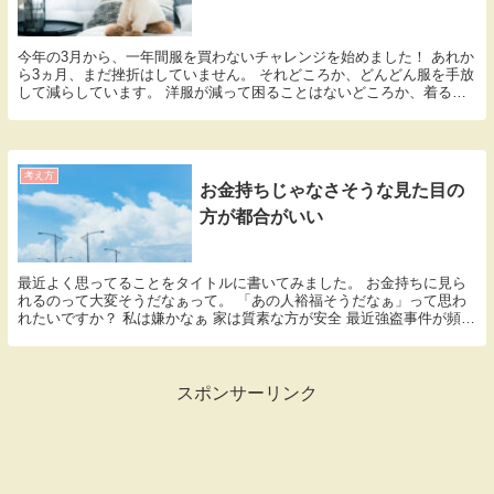
今年の3月から、一年間服を買わないチャレンジを始めました！ あれか
ら3ヵ月、まだ挫折はしていません。 それどころか、どんどん服を手放
して減らしています。 洋服が減って困ることはないどころか、着る服
に悩むこともほとんど無くなり気持ちもスッキリ...
考え方
お金持ちじゃなさそうな見た目の
方が都合がいい
最近よく思ってることをタイトルに書いてみました。 お金持ちに見ら
れるのって大変そうだなぁって。 「あの人裕福そうだなぁ」って思わ
れたいですか？ 私は嫌かなぁ 家は質素な方が安全 最近強盗事件が頻発
してますよね。怖すぎる。 テレビに映るのは、...
スポンサーリンク