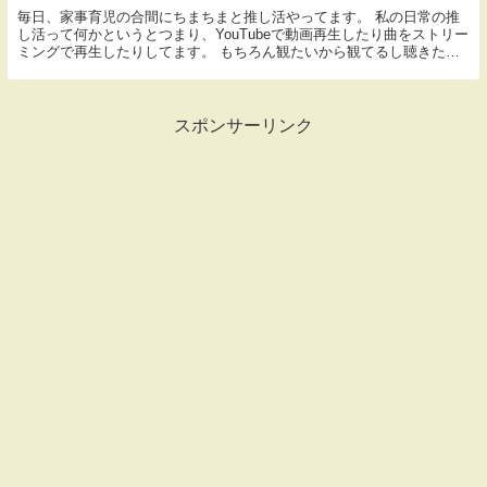
毎日、家事育児の合間にちまちまと推し活やってます。 私の日常の推
し活って何かというとつまり、YouTubeで動画再生したり曲をストリー
ミングで再生したりしてます。 もちろん観たいから観てるし聴きたい
から聴いてるんですけど、ランキング上位にな...
スポンサーリンク