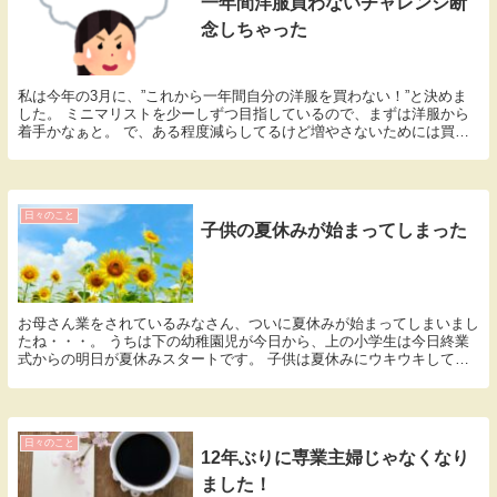
一年間洋服買わないチャレンジ断
念しちゃった
私は今年の3月に、”これから一年間自分の洋服を買わない！”と決めま
した。 ミニマリストを少ーしずつ目指しているので、まずは洋服から
着手かなぁと。 で、ある程度減らしてるけど増やさないためには買わ
なければいい。という考えに至ったのがチャレンジ...
日々のこと
子供の夏休みが始まってしまった
お母さん業をされているみなさん、ついに夏休みが始まってしまいまし
たね・・・。 うちは下の幼稚園児が今日から、上の小学生は今日終業
式からの明日が夏休みスタートです。 子供は夏休みにウキウキしてる
のに、親はなんでこんなにしんどい感じになっちゃう...
日々のこと
12年ぶりに専業主婦じゃなくなり
ました！