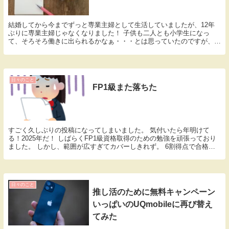
結婚してから今までずっと専業主婦として生活していましたが、12年
ぶりに専業主婦じゃなくなりました！ 子供も二人とも小学生になっ
て、そろそろ働きに出られるかなぁ・・・とは思っていたのですが、積
極的に動くことはなく。 まぁそのうちに、といつもの...
日々のこと
FP1級また落ちた
すごく久しぶりの投稿になってしまいました。 気付いたら年明けて
る！2025年だ！ しばらくFP1級資格取得のための勉強を頑張っており
ました。 しかし、範囲が広すぎてカバーしきれず。 6割得点で合格の
ところ、自己採点の結果は５割。無理そう。 ...
日々のこと
推し活のために無料キャンペーン
いっぱいのUQmobileに再び替え
てみた