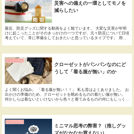
災害への備えの一環としてモノを
減らしたい
最近、防災グッズに関する動画をよく観ています。 大変な災害が年明
けに起こったことがそのきっかけの一つですが、元々防災について日頃
考えていて、常に準備をしておきたいと思っているタイプです。 用意
すべきとされている物はたくさんあるので、家族4人...
ミニマリズム
クローゼットがパンパンなのにど
うして「着る服が無い」のか
よく聞くお悩み。 「着る服が無い！！」 私も昔はよくありました。 お
出かけの準備のため、クローゼットを眺めるものの着たい服が無い。
何かしらは着ないといけないから色々と着てみるものの何にもしっくり
来ない。 そうこうしてる間に出発時間が迫って...
ミニマリズム
ミニマル思考の弊害？（推しグッ
ズがなかなか買えない）