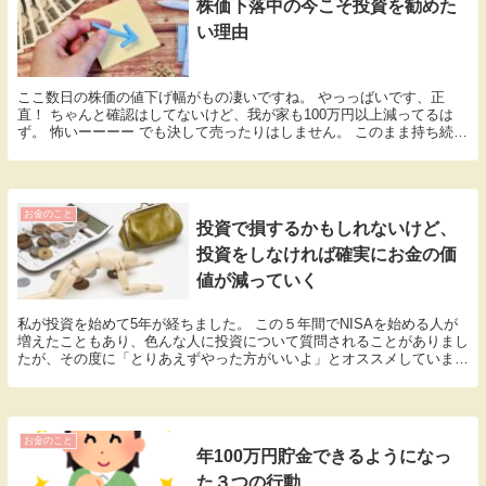
株価下落中の今こそ投資を勧めた
い理由
ここ数日の株価の値下げ幅がもの凄いですね。 やっっばいです、正
直！ ちゃんと確認はしてないけど、我が家も100万円以上減ってるは
ず。 怖いーーーー でも決して売ったりはしません。 このまま持ち続け
て、いつも通り定額購入するだけです。 そして...
お金のこと
投資で損するかもしれないけど、
投資をしなければ確実にお金の価
値が減っていく
私が投資を始めて5年が経ちました。 この５年間でNISAを始める人が
増えたこともあり、色んな人に投資について質問されることがありまし
たが、その度に「とりあえずやった方がいいよ」とオススメしていまし
た。 そして物価がどんどん上がり続けインフレ...
お金のこと
年100万円貯金できるようになっ
た３つの行動