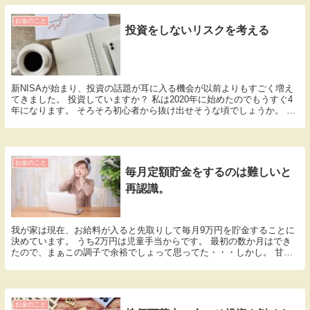
お金のこと
投資をしないリスクを考える
新NISAが始まり、投資の話題が耳に入る機会が以前よりもすごく増え
てきました。 投資していますか？ 私は2020年に始めたのでもうすぐ4
年になります。 そろそろ初心者から抜け出せそうな頃でしょうか。 お
金の勉強や投資の話をするのが好きなので...
お金のこと
毎月定額貯金をするのは難しいと
再認識。
我が家は現在、お給料が入ると先取りして毎月9万円を貯金することに
決めています。 うち2万円は児童手当からです。 最初の数か月はでき
たので、まぁこの調子で余裕でしょって思ってた・・・しかし。 甘か
ったです。 先月と今月、半分しかできてない！ ...
お金のこと