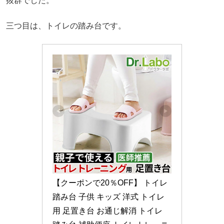
抜群でした。
三つ目は、トイレの踏み台です。
【クーポンで20％OFF】 トイレ 
踏み台 子供 キッズ 洋式 トイレ
用 足置き台 お通じ解消 トイレ 