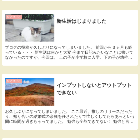
ひとりごと
新生活はじまりました
ブログの投稿が久しぶりになってしまいました。 前回から３ヵ月も経
っている・・・ 新生活は何かと大変 今まで日記みたいなことは書いて
なかったのですが、今回は。 上の子が小学校に入学、下の子が幼稚園
に入園しました。 それらの準備に追われていたり...
ひとりごと
インプットしないとアウトプット
できない
お久しぶりになってしまいました。 ここ最近、推しのリリースだった
り、知り合いの結婚式の余興を任されたりで忙しくしてたらあっという
間に時間が過ぎちゃってました。 勉強も全然できてない！ 勉強と言っ
ても、YouTubeや本でのちょっとした情報収...