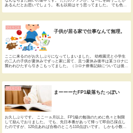
なんならまだ闘いの途中です。 ただのファンが、なーにを闘うことが
あるんだとお思いでしょう。 私も以前はそう思ってました。 でも色々
あるんですよね。 前回のランキングより上げる...
ひとりごと
子供が居る家で仕事なんて無理。
ここに来るのがお久しぶりになってしまいました。 幼稚園児と小学生
の二人の子供が夏休みでずっと家に居て、且つ夏休み後半は某コロナに
襲われひたすら引きこもってました。（コロナ療養記録については後日
書く予定です） 夏休み中は自分ひとりの時間なんて...
ひとりごと
まーーーたFP1級落ちたっぽい
お久しぶりです。 ここ一ヵ月以上、FP1級の勉強のために色々と制限
して励んでおりました。 でも、先日本番があって帰って即自己採点し
たのですが、120点あれば合格のところ110点ぽいです。 しかも小数点
の第何位を切り捨てるか間違ってたり、いつ...