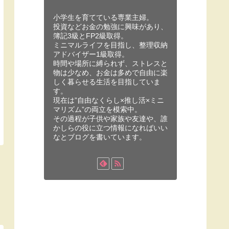
小学生を育てている専業主婦。
投資などお金の勉強に興味があり、
簿記3級とFP2級取得。
ミニマルライフを目指し、整理収納
アドバイザー1級取得。
時間や場所に縛られず、ストレスと
物は少なめ、お金は多めで自由に楽
しく暮らせる生活を目指していま
す。
現在は”自由なくらし×推し活×ミニ
マリズム”の両立を模索中。
その過程が子供や家族や友達や、誰
かしらの役に立つ情報になればいい
なとブログを書いています。